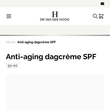
Ga naar de inhoud
Zoeken.
Winke
Gratis
verzending vanaf € 50(NL)
Home
Anti-aging dagcrème SPF
Anti-aging dagcrème SPF
50 ml