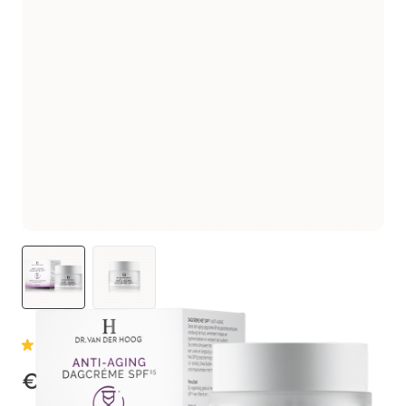
5
(1)
€ 22,99