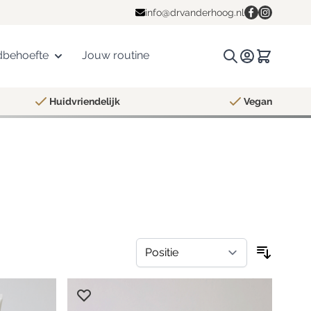
info@drvanderhoog.nl
dbehoefte
Jouw routine
Zoeken.
Winkelwa
Huidvriendelijk
Vegan