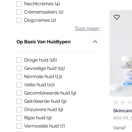
products available
Nachtcrèmes
(
4
)
products available
Crèmemaskers
(
2
)
products available
Oogcrèmes
(
2
)
Toon meer+
Op Basis Van Huidtypen
Filter
products available
Droge huid
(
16
)
products available
Gevoelige huid
(
15
)
products available
Normale huid
(
13
)
products available
Vette huid
(
10
)
products available
Gecombineerde huid
(
9
)
products available
Geïrriteerde huid
(
9
)
products available
Onzuivere huid
(
9
)
Skincare
products available
Rijpe huid
(
9
)
200 ml, 
products available
Vermoeide huid
(
7
)
Vanaf