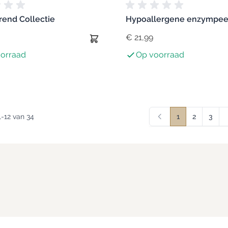
rend Collectie
Hypoallergene enzympee
€ 21,99
orraad
Op voorraad
1
-
12
van
34
1
2
3
U lees moment
Pagina
Pagin