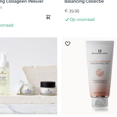
ing Collageen (Nieuw)
Balancing Collectie
m
€ 39,95
Op voorraad
orraad