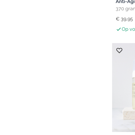
Anti-Ag
370 gra
€ 39,95
Op vo