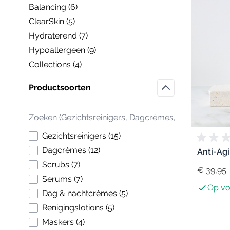
Balancing (
6
)
products available
ClearSkin (
5
)
products available
Hydraterend (
7
)
products available
Hypoallergeen (
9
)
products available
Collections (
4
)
products available
Productsoorten
Filter
products available
Gezichtsreinigers
(
15
)
products available
Dagcrèmes
(
12
)
Anti-Agi
products available
Scrubs
(
7
)
€ 39,95
products available
Serums
(
7
)
Op vo
products available
Dag & nachtcrèmes
(
5
)
products available
Renigingslotions
(
5
)
products available
Maskers
(
4
)