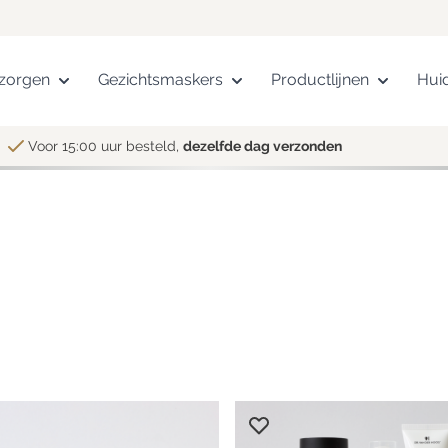
zorgen
Gezichtsmaskers
Productlijnen
Hui
Voor 15:00 uur besteld,
dezelfde dag verzonden
Alle huidtypen
Droge huid
Normale huid
Gecombineerde huid
Vette huid
Rijpe huid
Gevoelige huid
Tiener huid