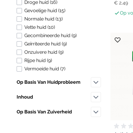
products available
Droge huid
(
16
)
€ 2,49
products available
Gevoelige huid
(
15
)
Op vo
products available
Normale huid
(
13
)
products available
Vette huid
(
10
)
products available
Gecombineerde huid
(
9
)
products available
Geïrriteerde huid
(
9
)
products available
Onzuivere huid
(
9
)
products available
Rijpe huid
(
9
)
products available
Vermoeide huid
(
7
)
Op Basis Van Huidprobleem
Filter
Inhoud
Filter
Op Basis Van Zuiverheid
Filter