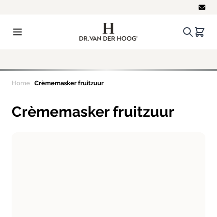
Ga naar de inhoud
Zoeken.
Winke
Gratis
ver
Home
Crèmemasker fruitzuur
Crèmemasker fruitzuur