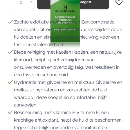
−
+
In Winkelwagen
Zachte exfoliatie met fruitzuren Een combinatie
van appel-, citroen- en glycolzuur verwijdert dode
huidcellen en stimuleert celvernieuwing voor een
frisse en stralende huid.
Diepe reiniging met kaolien Kaolien, een natuurlijke
kleisoort, helpt bij het verwijderen van
onzuiverheden en overtollig talg, wat resulteert in
een frisse en schone huid.
Hydratatie met glycerine en melkzuur Glycerine en
melkzuur hydrateren en verzachten de huid,
waardoor deze soepel en comfortabel blijft
aanvoelen.
Bescherming met vitamine E Vitamine E, een
krachtige antioxidant, helpt de huid te beschermen
tegen schadelijke invloeden van buitenaf en