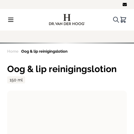
Ga naar de inhoud
Zoeken.
Winke
Home
Oog & lip reinigingslotion
Oog & lip reinigingslotion
150 ml