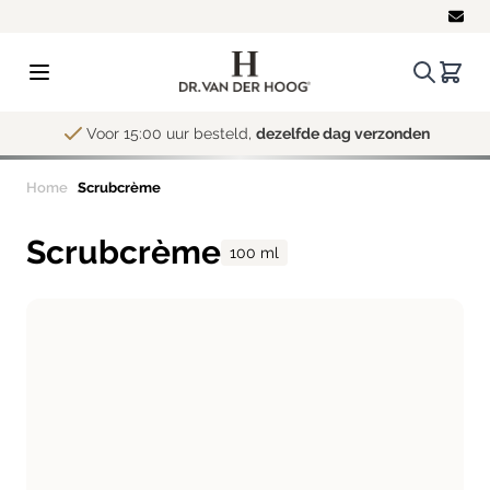
Ga naar de inhoud
Zoeken.
Winke
Voor 15:00 uur besteld,
dezelfde dag verzonden
Home
Scrubcrème
Scrubcrème
100 ml