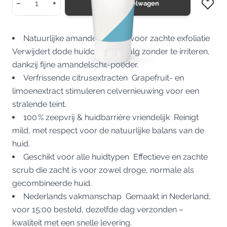
−
+
In Winkelwagen
Natuurlijke amandeldeeltjes voor zachte exfoliatie
Verwijdert dode huidcellen en talg zonder te irriteren,
dankzij fijne amandelschil-poeder.
Verfrissende citrusextracten Grapefruit- en
limoenextract stimuleren celvernieuwing voor een
stralende teint.
100 % zeepvrij & huidbarrière vriendelijk Reinigt
mild, met respect voor de natuurlijke balans van de
huid.
Geschikt voor alle huidtypen Effectieve en zachte
scrub die zacht is voor zowel droge, normale als
gecombineerde huid.
Nederlands vakmanschap Gemaakt in Nederland;
voor 15:00 besteld, dezelfde dag verzonden –
kwaliteit met een snelle levering.